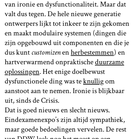
van ironie en dysfunctionaliteit. Maar dat
valt dus tegen. De hele nieuwe generatie
ontwerpers lijkt tot inkeer te zijn gekomen
en maakt modulaire systemen (dingen die
zijn opgebouwd uit componenten en die je
dus kunt
customizen
en
herbestemmen
) en
hartverwarmend onpraktische
duurzame
oplossingen
. Het enige doelbewust
dysfunctionele ding was te
knullig
om
aanstoot aan te nemen. Ironie is blijkbaar
uit, sinds de Crisis.
Dat is goed nieuws en slecht nieuws.
Eindexamenexpo’s zijn altijd sympathiek,
maar goede bedoelingen vervelen. De rest
van DDW leek nog het meest op een