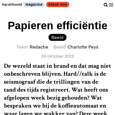
magazine
steun ons
Hard//hoofd
Papieren efficiëntie
Beeld
Tekst
Redactie
Beeld
Charlotte Peys
24 oktober 2012
De wereld staat in brand en dat mag niet
onbeschreven blijven.
Hard/
/talk is de
seismograaf die de trillingen van de
tand des tijds registreert. Wat heeft ons
afgelopen week bezig gehouden? Wat
bespraken we bij de koffieautomaat en
waar lagen we wakker van? Deze week