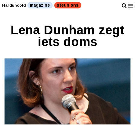
magazine
steun ons
Hard//hoofd
Lena Dunham zegt
iets doms