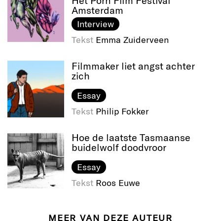
Amsterdam
Interview
Tekst
Emma Zuiderveen
Filmmaker liet angst achter
zich
Essay
Tekst
Philip Fokker
Hoe de laatste Tasmaanse
buidelwolf doodvroor
Essay
Tekst
Roos Euwe
MEER VAN DEZE AUTEUR