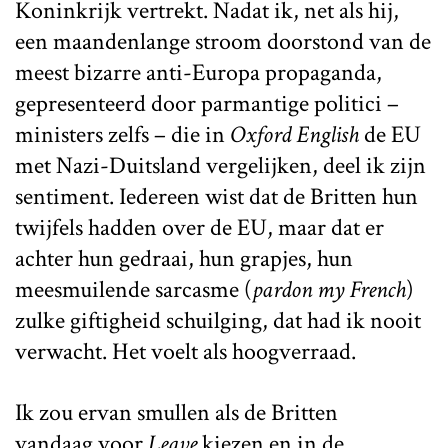
Koninkrijk vertrekt. Nadat ik, net als hij,
een maandenlange stroom doorstond van de
meest bizarre anti-Europa propaganda,
gepresenteerd door parmantige politici –
ministers zelfs – die in
Oxford English
de EU
met Nazi-Duitsland vergelijken, deel ik zijn
sentiment. Iedereen wist dat de Britten hun
twijfels hadden over de EU, maar dat er
achter hun gedraai, hun grapjes, hun
meesmuilende sarcasme (
pardon my French
)
zulke giftigheid schuilging, dat had ik nooit
verwacht. Het voelt als hoogverraad.
Ik zou ervan smullen als de Britten
vandaag voor
Leave
kiezen en in de