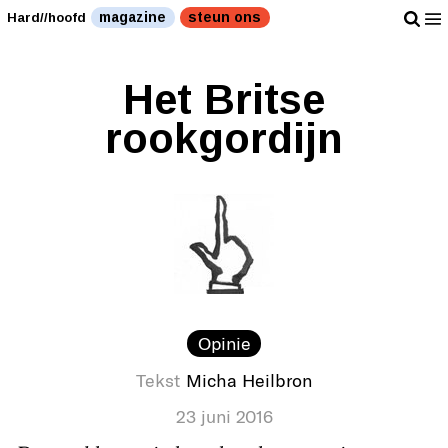
magazine
steun ons
Hard//hoofd
Het Britse
rookgordijn
Opinie
Tekst
Micha Heilbron
23 juni 2016