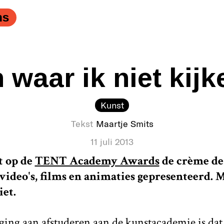
ns
 waar ik niet kij
Kunst
Tekst
Maartje Smits
11 juli 2013
t op de
TENT Academy Awards
de crème de
ideo's, films en animaties gepresenteerd. M
iet.
ging aan afstuderen aan de kunstacademie is dat