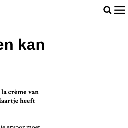
ken kan
 la crème van
aartje heeft
 je ervoor moet