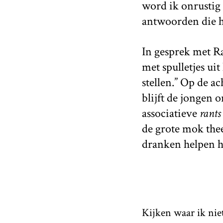
word ik onrustig a
antwoorden die h
In gesprek met R
met spulletjes ui
stellen.” Op de a
blijft de jongen o
associatieve
rants
de grote mok the
dranken helpen he
Kijken waar ik nie