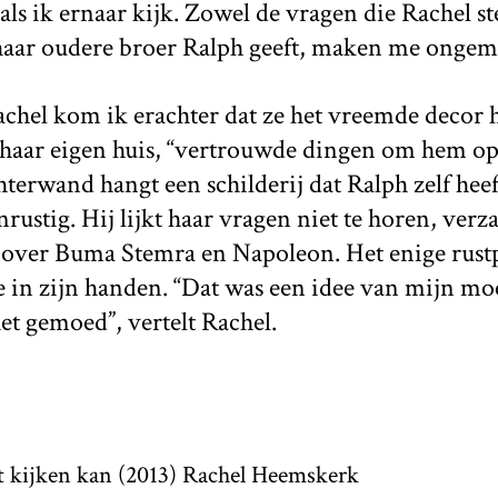
ls ik ernaar kijk. Zowel de vragen die Rachel stel
aar oudere broer Ralph geeft, maken me ongema
achel kom ik erachter dat ze het vreemde decor
t haar eigen huis, “vertrouwde dingen om hem op
chterwand hangt een schilderij dat Ralph zelf he
nrustig. Hij lijkt haar vragen niet te horen, verz
over Buma Stemra en Napoleon. Het enige rustpu
e in zijn handen. “Dat was een idee van mijn m
t gemoed”, vertelt Rachel.
t kijken kan (2013) Rachel Heemskerk