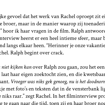
e gevoel dat het werk van Rachel oproept zit ei
e broer, maar in de manier waarop zij toenaderi
?” hoor ik haar vragen in de film. Ralph antwoord
interview heerst er een heel intieme sfeer, maar 
d langs elkaar heen. “Herinner je onze vakanties
hel. Ralph begint over crack.
 niet kijken kan
over Ralph zou gaan, zou het een
 laat haar eigen zoektocht zien, en die kwetsba
ssant.
Vroeger was niks gek genoeg, nu is het doodnorm
kje met foto’s en teksten dat in de vensterbank ligt
e niks raar.” zegt Rachel. In het filminterview p
 te gaan naar die tijd, toen zij en haar broer no