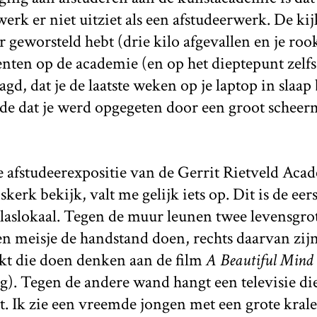
erk er niet uitziet als een afstudeerwerk. De ki
ar geworsteld hebt (drie kilo afgevallen en je rook
ocenten op de academie (en op het dieptepunt zelf
gd, dat je de laatste weken op je laptop in slaap
de dat je werd opgegeten door een groot scheerm
 afstudeerexpositie van de Gerrit Rietveld Aca
erk bekijk, valt me gelijk iets op. Dit is de eers
klaslokaal. Tegen de muur leunen twee levensgro
en meisje de handstand doen, rechts daarvan zi
kt die doen denken aan de film
A Beautiful Mind
). Tegen de andere wand hangt een televisie di
kt. Ik zie een vreemde jongen met een grote kral