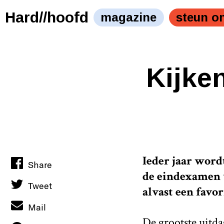
Hard//hoofd
magazine
steun o
Kijken
Ieder jaar word
Share
de eindexamen v
Tweet
alvast een favor
Mail
De grootste uitda