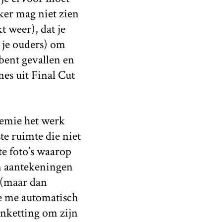
jker mag niet zien
t weer), dat je
s je ouders) om
 bent gevallen en
es uit Final Cut
demie het werk
te ruimte die niet
te foto’s waarop
jn aantekeningen
(maar dan
e me automatisch
enketting om zijn