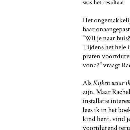
was het resultaat.
Het ongemakkelijk
haar onaangepast
“Wil je naar huis
Tijdens het hele 
praten voortduren
vond?” vraagt Rac
Als
Kijken waar ik
zijn. Maar Rachel
installatie intere
lees ik in het boe
kind bent, vind j
voortdurend terug