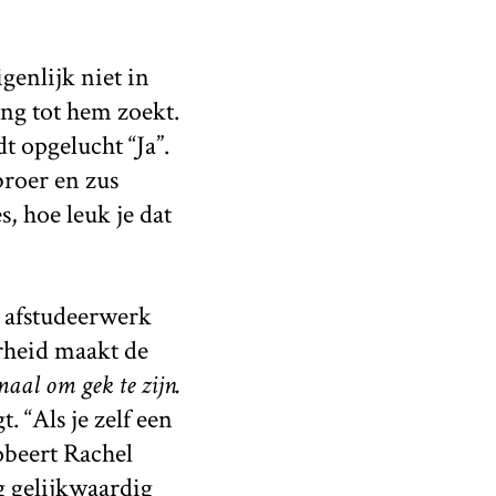
genlijk niet in
ng tot hem zoekt.
t opgelucht “Ja”.
broer en zus
, hoe leuk je dat
 afstudeerwerk
arheid maakt de
aal om gek te zijn.
. “Als je zelf een
robeert Rachel
g gelijkwaardig