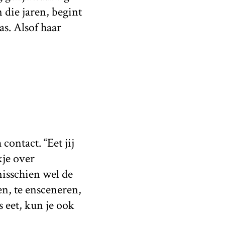
 die jaren, begint
as. Alsof haar
ontact. “Eet jij
kje over
misschien wel de
en, te ensceneren,
is eet, kun je ook