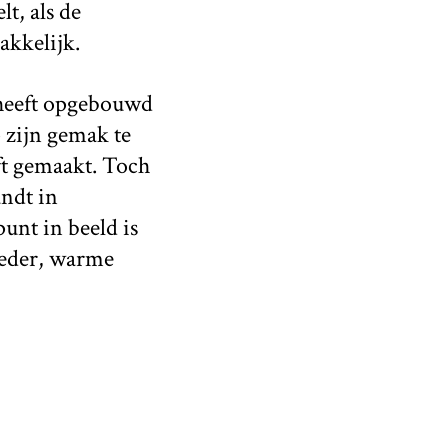
t, als de
kkelijk.
 heeft opgebouwd
 zijn gemak te
eft gemaakt. Toch
andt in
nt in beeld is
oeder, warme