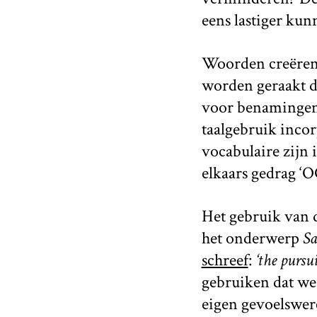
eens lastiger ku
Woorden creëren 
worden geraakt d
voor benamingen 
taalgebruik inco
vocabulaire zijn
elkaars gedrag ‘OC
Het gebruik van 
het onderwerp
Sa
schreef
:
‘the pursu
gebruiken dat w
eigen gevoelswer