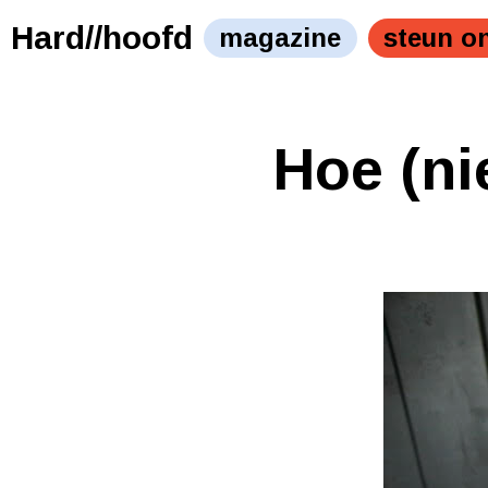
Hard//hoofd
magazine
steun o
Hoe (ni