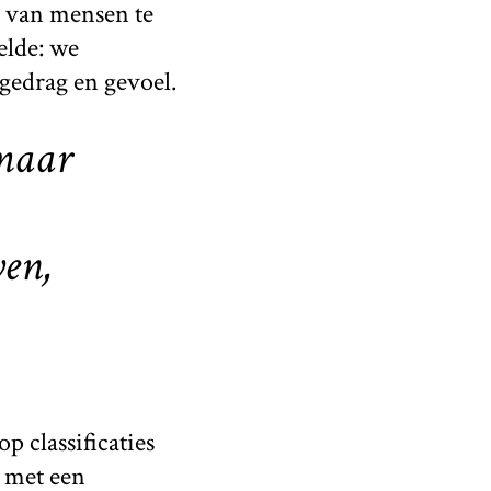
 van mensen te
elde: we
 gedrag en gevoel.
 maar
ven,
 classificaties
 met een