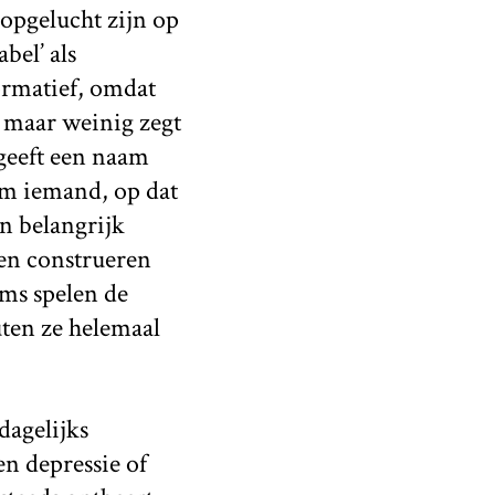
opgelucht zijn op
bel’ als
formatief, omdat
n maar weinig zegt
 geeft een naam
om iemand, op dat
en belangrijk
men construeren
ms spelen de
uten ze helemaal
dagelijks
en depressie of