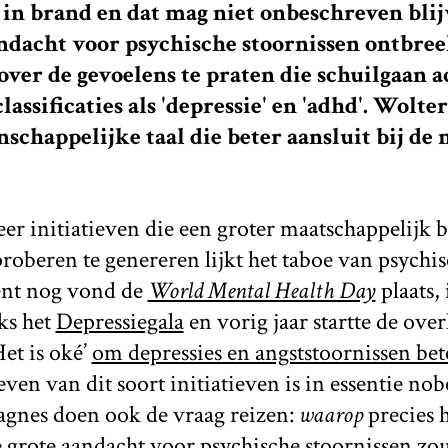
 in brand en dat mag niet onbeschreven bli
ndacht voor psychische stoornissen ontbree
ver de gevoelens te praten die schuilgaan a
lassificaties als 'depressie' en 'adhd'. Wolter
schappelijke taal die beter aansluit bij de
er initiatieven die een groter maatschappelijk 
roberen te genereren lijkt het taboe van psychi
ent nog vond de
World Mental Health Day
plaats,
ks het
Depressiegala
en vorig jaar startte de ove
et is oké’
om depressies en angststoornissen bet
even van dit soort initiatieven is in essentie nob
gnes doen ook de vraag reizen:
waarop
precies 
grote aandacht voor psychische stoornissen zou 