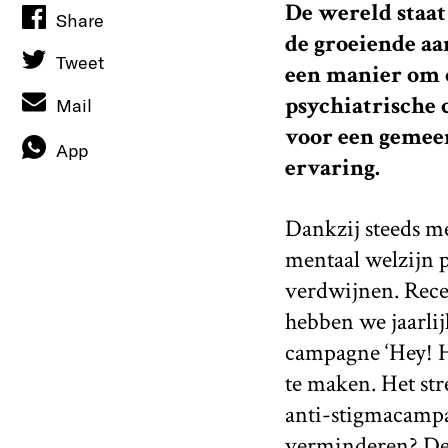
De wereld staat
Share
de groeiende aa
Tweet
een manier om o
psychiatrische c
Mail
voor een gemeen
App
ervaring.
Dankzij steeds me
mentaal welzijn p
verdwijnen. Rec
hebben we jaarlij
campagne ‘Hey! H
te maken. Het str
anti-stigmacampa
verminderen? De 