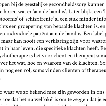
pen bij de geestelijke gezondheidszorg kunnen 
horen wat er ‘aan de hand is’. Later blijkt een ‘la
tstoornis’ of ‘schizofrenie’ al een stuk minder in
echts een groepering van bepaalde klachten is, e
en individuele patiënt aan de hand is. Een label
, maar kan nooit een verklaring zijn voor waar
 in haar leven, die specifieke klachten heeft. E
chotherapie is het voor cliënt en therapeut sa
over het wat, hoe en waarom van de klachten. So
arin nog een rol, soms vinden cliënten of therape
.
o waar we zo bekend mee zijn geworden in ons 
ertoe dat het nu wel ‘oké’ is om te zeggen dat je e