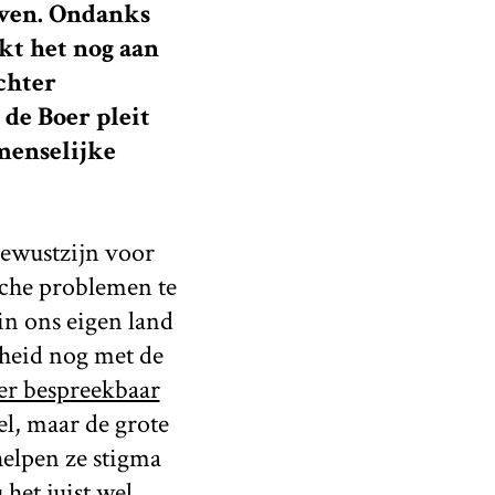
jven. Ondanks
kt het nog aan
chter
 de Boer pleit
 menselijke
bewustzijn voor
sche problemen te
 in ons eigen land
rheid nog met de
er bespreekbaar
el, maar de grote
helpen ze stigma
het juist wel