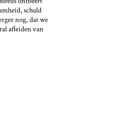
steeds ontbeert
amheid, schuld
 erger nog, dat we
al afleiden van