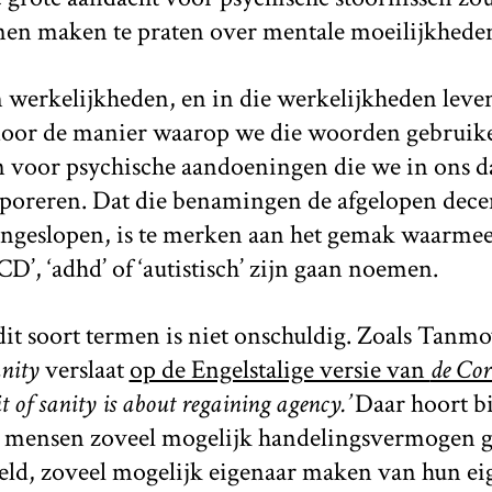
nnen maken te praten over mentale moeilijkhede
werkelijkheden, en in die werkelijkheden leve
oor de manier waarop we die woorden gebruike
voor psychische aandoeningen die we in ons da
rporeren. Dat die benamingen de afgelopen dece
 ingeslopen, is te merken aan het gemak waarmee
D’, ‘adhd’ of ‘autistisch’ zijn gaan noemen.
dit soort termen is niet onschuldig. Zoals Tanm
nity
verslaat
op de Engelstalige versie van
de Cor
it of sanity is about regaining agency.’
Daar hoort bij
e mensen zoveel mogelijk handelingsvermogen 
eld, zoveel mogelijk eigenaar maken van hun ei