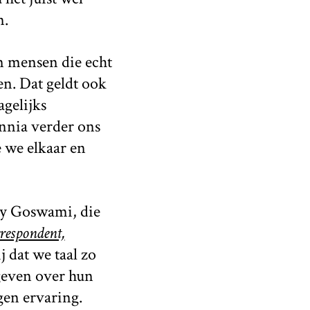
n.
n mensen die echt
n. Dat geldt ook
gelijks
nnia verder ons
 we elkaar en
oy Goswami, die
respondent,
 dat we taal zo
geven over hun
gen ervaring.