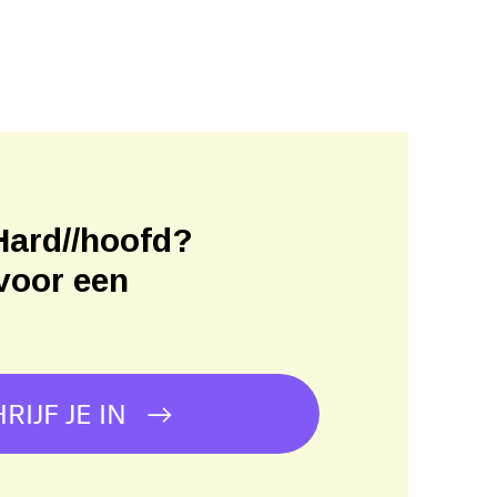
Hard//hoofd?
voor een
!
RIJF JE IN