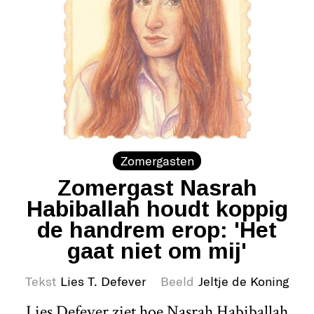
Zomergasten
Zomergast Nasrah
Habiballah houdt koppig
de handrem erop: 'Het
gaat niet om mij'
Tekst
Lies T. Defever
Beeld
Jeltje de Koning
Lies Defever ziet hoe Nasrah Habiballah