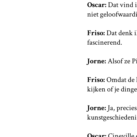
Oscar:
Dat vind i
niet geloofwaardi
Friso:
Dat denk ik
fascinerend.
Jorne:
Alsof ze P
Friso:
Omdat de he
kijken of je ding
Jorne:
Ja, precie
kunstgeschiedenis
Oscar:
Cineville 