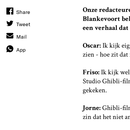
Onze redacteure
Share
Blankevoort be
Tweet
een verhaal dat
Mail
Oscar:
Ik kijk ei
App
zien - hoe zit dat 
Friso:
Ik kijk we
Studio Ghibli-fi
gekeken.
Jorne:
Ghibli-fil
zin dat het niet 