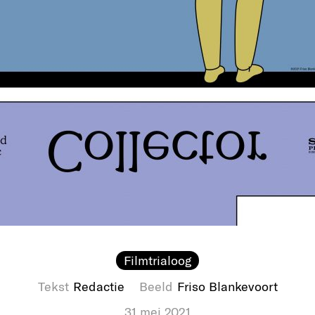
Filmtrialoog
Tekst
Redactie
Beeld
Friso Blankevoort
31 mei 2021