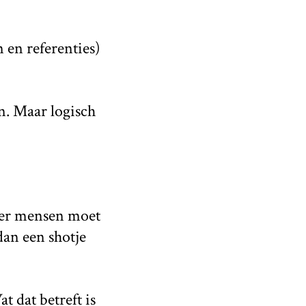
 en referenties)
n. Maar logisch
meer mensen moet
an een shotje
t dat betreft is