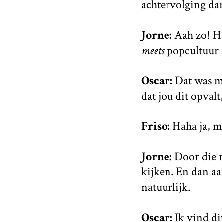
achtervolging da
Jorne:
Aah zo! Het
meets
popcultuur
Oscar:
Dat was mi
dat jou dit opvalt,
Friso:
Haha ja, m
Jorne:
Door die r
kijken. En dan a
natuurlijk.
Oscar:
Ik vind di