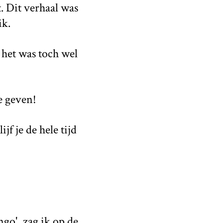
t. Dit verhaal was
ik.
 het was toch wel
e geven!
f je de hele tijd
ngo', zag ik op de