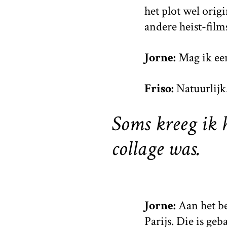
het plot wel orig
andere heist-film
Jorne:
Mag ik een
Friso:
Natuurlijk
Soms kreeg ik h
collage was.
Jorne:
Aan het be
Parijs. Die is ge