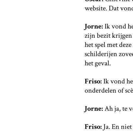
website. Dat vond
Jorne:
Ik vond he
zijn bezit krijge
het spel met dez
schilderijen zov
het geval.
Friso:
Ik vond het
onderdelen of scè
Jorne:
Ah ja, te v
Friso:
Ja. En nie