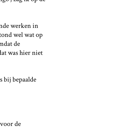
emde werken in
stond wel wat op
omdat de
at was hier niet
as bij bepaalde
 voor de