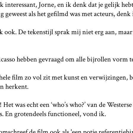
k interessant, Jorne, en ik denk dat je gelijk heb
g geweest als het gefilmd was met acteurs, denk 
 ook. De tekenstijl sprak mij niet erg aan, maar
icasso hebben gevraagd om alle bijrollen vorm t
le film zo vol zit met kunst en verwijzingen, blij
en herkent.
s! Het was echt een ‘who’s who?’ van de Westerse
. En grotendeels functioneel, vond ik.
omschreef de film ook als 'een potje referentiebi