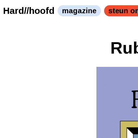
Hard//hoofd
magazine
steun o
Rub