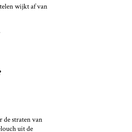
telen wijkt af van
?
e
r de straten van
elouch uit de