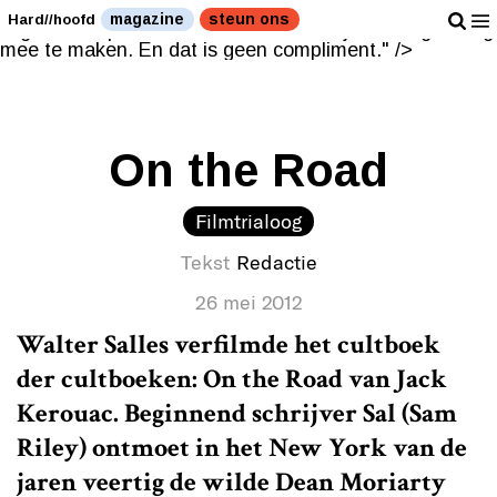
Prima film om je vader gelukkig mee te maken. En dat
magazine
steun ons
Hard//hoofd
is geen compliment." />
Prima film om je vader gelukkig
mee te maken. En dat is geen compliment." />
On the Road
Filmtrialoog
Tekst
Redactie
26 mei 2012
Walter Salles verfilmde het cultboek
der cultboeken: On the Road van Jack
Kerouac. Beginnend schrijver Sal (Sam
Riley) ontmoet in het New York van de
jaren veertig de wilde Dean Moriarty