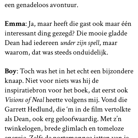
een genadeloos avontuur.
Emma
: Ja, maar heeft die gast ook maar één
interessant ding gezegd? Die mooie gladde
Dean had iedereen
under zijn spell
, maar
waarom, dat was steeds onduidelijk.
Boy
: Toch was het in het echt een bijzondere
knaap. Niet voor niets was hij de
inspiratiebron voor het boek, dat eerst ook
Visions of Neal
heette volgens mij. Vond die
Garrett Hedlund, die ‘m in de film vertolkte
als Dean, ook erg geloofwaardig. Met z’n
twinkelogen, brede glimlach en tomeloze
energie. Zelfs de portemonnee jatten van je