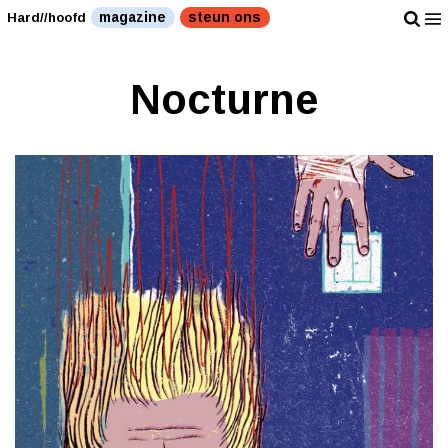
magazine
steun ons
Hard//hoofd
Nocturne