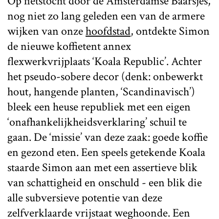
Op fietstocht door de Amsterdamse Baarsjes,
nog niet zo lang geleden een van de armere
wijken van onze
hoofdstad
, ontdekte Simon
de nieuwe koffietent annex
flexwerkvrijplaats ‘Koala Republic’. Achter
het pseudo-sobere decor (denk: onbewerkt
hout, hangende planten, ‘Scandinavisch’)
bleek een heuse republiek met een eigen
‘onafhankelijkheidsverklaring’ schuil te
gaan. De ‘missie’ van deze zaak: goede koffie
en gezond eten. Een speels getekende Koala
staarde Simon aan met een assertieve blik
van schattigheid en onschuld - een blik die
alle subversieve potentie van deze
zelfverklaarde vrijstaat weghoonde. Een