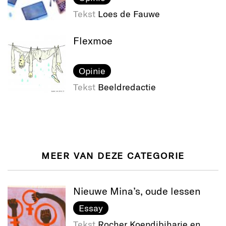
Tekst
Loes de Fauwe
Flexmoe
Opinie
Tekst
Beeldredactie
MEER VAN DEZE CATEGORIE
Nieuwe Mina’s, oude lessen
Essay
Tekst
Rocher Koendjbiharie en