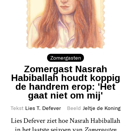
Zomergasten
Zomergast Nasrah
Habiballah houdt koppig
de handrem erop: 'Het
gaat niet om mij'
Tekst
Lies T. Defever
Beeld
Jeltje de Koning
Lies Defever ziet hoe Nasrah Habiballah
in het laatste seizoen van
Zomergasten