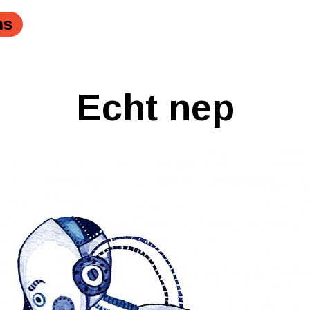
ns
Echt nep