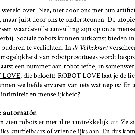
ereld over. Nee, niet door ons met hun artificië
 maar juist door ons te ondersteunen. De utopi
s
een waardevolle aanvulling zijn op onze mensel
erbij. Sociale robots kunnen uitkomst bieden in
ouderen te verlichten. In
de Volkskrant
verschee
mogelijkheid van robotprostituees wordt besp
laatst een nummer aan robotliefde, in samenwer
T LOVE
, die belooft: ‘ROBOT LOVE laat je de li
nnen we liefde ervaren van iets wat nep is? En a
 intimiteit en menselijkheid?
e automatón
zien robots er niet al te aantrekkelijk uit. Ze zi
niks knuffelbaars of vriendelijks aan. En dus ko