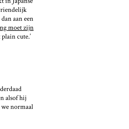
kt in Japanse
riendelijk
 dan aan een
ng moet zijn
plain cute.’
nderdaad
n alsof hij
ie we normaal