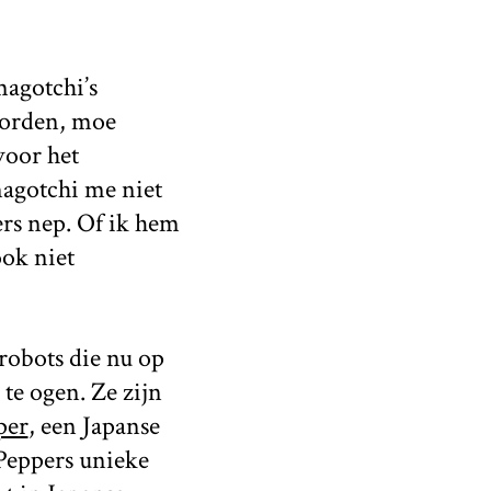
magotchi’s
worden, moe
voor het
magotchi me niet
rs nep. Of ik hem
ook niet
 robots die nu op
te ogen. Ze zijn
per
, een Japanse
Peppers unieke