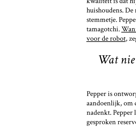
kwaliteit is dat 
huishoudens. De r
stemmetje. Peppe
tamagotchi.
Wann
voor de robot
, z
Wat niet
Pepper is ontworp
aandoenlijk, om d
nadenkt. Pepper l
gesproken reserv