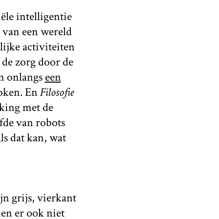
le intelligentie
e van een wereld
ijke activiteiten
 de zorg door de
n onlangs
een
roken. En
Filosofie
king met de
efde van robots
ls dat kan, wat
jn grijs, vierkant
men er ook niet