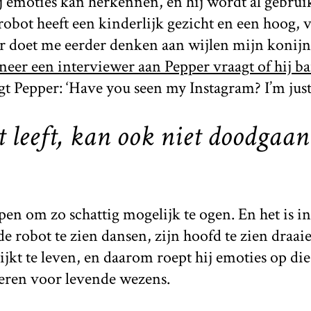
hij emoties kan herkennen, en hij wordt al gebrui
obot heeft een kinderlijk gezicht en een hoog, v
r doet me eerder denken aan wijlen mijn konijn
eer een interviewer aan Pepper vraagt of hij ba
egt Pepper: ‘Have you seen my Instagram? I’m just 
 leeft, kan ook niet doodgaan
en om zo schattig mogelijk te ogen. En het is i
e robot te zien dansen, zijn hoofd te zien draaie
ijkt te leven, en daarom roept hij emoties op d
eren voor levende wezens.