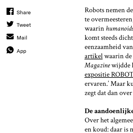
Robots nemen de w
Share
te overmeesteren,
Tweet
waarin
humanoid
komt steeds dicht
Mail
eenzaamheid van 
App
artikel
waarin de 
Magazine
wijdde 
expositie ROBO
ervaren.’ Maar ku
zegt dat dan over
De aandoenlijk
Over het algemeen 
en koud: daar is 