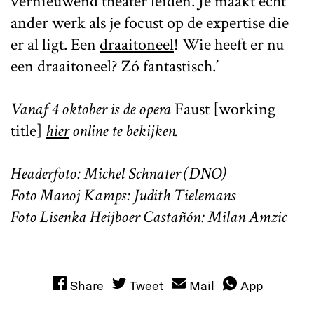
vernieuwend theater leiden. Je maakt echt
ander werk als je focust op de expertise die
er al ligt. Een
draaitoneel
! Wie heeft er nu
een draaitoneel? Zó fantastisch.’
Vanaf 4 oktober is de opera
Faust [working
title]
hier
online te bekijken.
Headerfoto: Michel Schnater (DNO)
Foto Manoj Kamps: Judith Tielemans
Foto Lisenka Heijboer Castañón: Milan Amzic
Share
Tweet
Mail
App