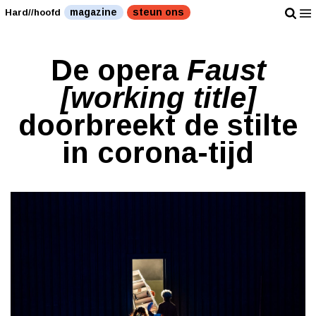
magazine
steun ons
Hard//hoofd
De opera
Faust
[working title]
doorbreekt de stilte
in corona-tijd