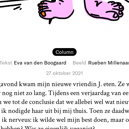
Column
Tekst
Eva van den Boogaard
Beeld
Rueben Millenaa
27 oktober 2021
vond kwam mijn nieuwe vriendin J. eten. Ze w
 nog niet zo lang. Tijdens een verjaardag van e
we tot de conclusie dat we allebei wel wat nie
k nodigde haar uit bij mij thuis. Toen ze daadw
k nerveus: ik wilde wel mijn best doen, maar o
 hebben? Was ze eigenlijk veganist?