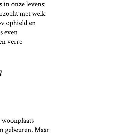
s in onze levens:
erzocht met welk
v ophield en
ts even
en verre
n
e woonplaats
aan gebeuren. Maar