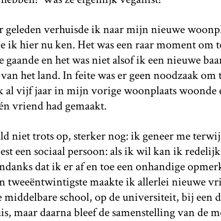
 geleden verhuisde ik naar mijn nieuwe woonplaa
e ik hier nu ken. Het was een raar moment om te
gaande en het was niet alsof ik een nieuwe baan
 van het land. In feite was er geen noodzaak om 
k al vijf jaar in mijn vorige woonplaats woonde 
één vriend had gemaakt.
d niet trots op, sterker nog: ik geneer me terwijl
best een sociaal persoon: als ik wil kan ik redeli
danks dat ik er af en toe een onhandige opmerk
n tweeëntwintigste maakte ik allerlei nieuwe vr
e middelbare school, op de universiteit, bij een 
is, maar daarna bleef de samenstelling van de 