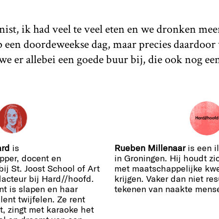
ist, ik had veel te veel eten en we dronken mee
p een doordeweekse dag, maar precies daardoor 
e er allebei een goede buur bij, die ook nog een
ard
is
Rueben Millenaar
is een i
pper, docent en
in Groningen. Hij houdt zic
ij St. Joost School of Art
met maatschappelijke kwes
acteur bij Hard//hoofd.
krijgen. Vaker dan niet res
nt is slapen en haar
tekenen van naakte mens
ent twijfelen. Ze rent
t, zingt met karaoke het