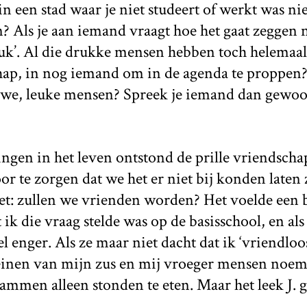
 een stad waar je niet studeert of werkt was nie
 Als je aan iemand vraagt hoe het gaat zeggen 
uk’. Al die drukke mensen hebben toch helemaal
ap, in nog iemand om in de agenda te proppen
uwe, leuke mensen? Spreek je iemand dan gewoon
ngen in het leven ontstond de prille vriendschap
or te zorgen dat we het er niet bij konden laten z
et: zullen we vrienden worden? Het voelde een be
at ik die vraag stelde was op de basisschool, en a
l enger. Als ze maar niet dacht dat ik ‘vriendloos
nen van mijn zus en mij vroeger mensen noemd
mmen alleen stonden te eten. Maar het leek J. 