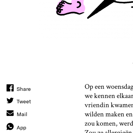
Op een woensdaga
Share
we kennen elkaar
Tweet
vriendin kwamen 
wilden maken en i
Mail
zou komen, werd i
App
Zou ze allergieën