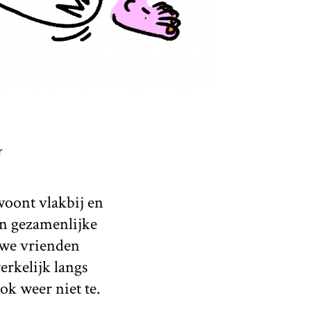
r
oont vlakbij en
en gezamenlijke
uwe vrienden
erkelijk langs
ok weer niet te.