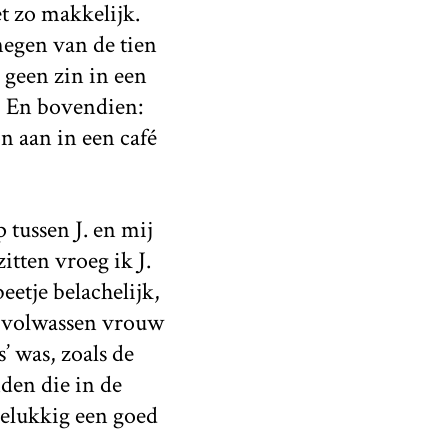
t zo makkelijk.
negen van de tien
 geen zin in een
? En bovendien:
 aan in een café
 tussen J. en mij
itten vroeg ik J.
etje belachelijk,
ls volwassen vrouw
’ was, zoals de
en die in de
gelukkig een goed