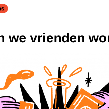
ns
n we vrienden w