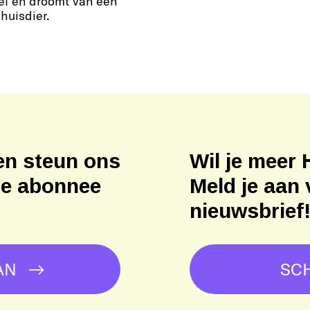
el en droomt van een
huisdier.
en steun ons
Wil je meer 
ne abonnee
Meld je aan 
nieuwsbrief
AN
SCH