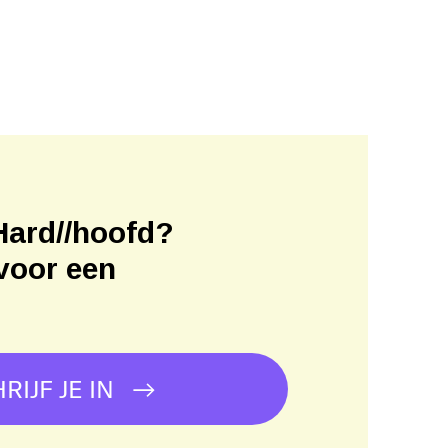
Hard//hoofd?
voor een
!
RIJF JE IN