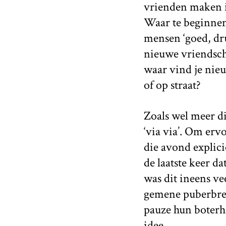
vrienden maken in
Waar te beginnen?
mensen ‘goed, dr
nieuwe vriendsch
waar vind je nie
of op straat?
Zoals wel meer di
‘via via’. Om ervo
die avond explici
de laatste keer d
was dit ineens vee
gemene puberbrei
pauze hun boterha
idee.