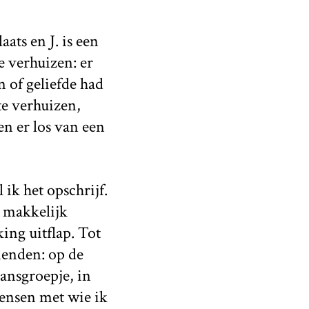
ts en J. is een
 verhuizen: er
 of geliefde had
te verhuizen,
en er los van een
 ik het opschrijf.
jk makkelijk
ing uitflap. Tot
ienden: op de
dansgroepje, in
mensen met wie ik