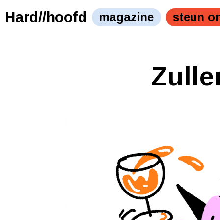
Hard//hoofd
magazine
steun o
Zulle