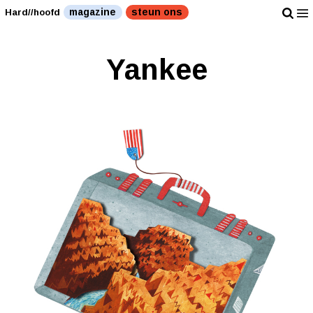
magazine
steun ons
Hard//hoofd
Yankee