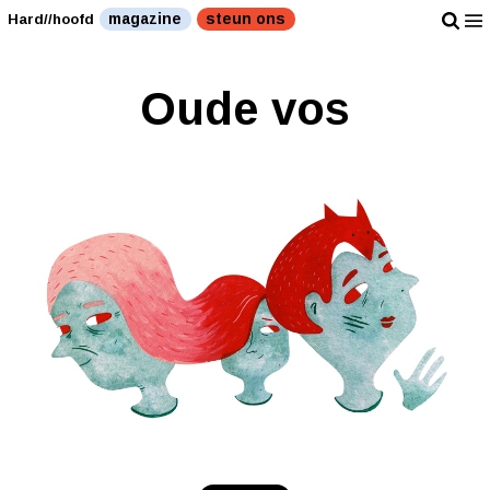
magazine
steun ons
Hard//hoofd
Oude vos