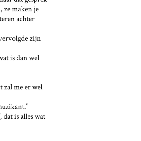
n, ze maken je
steren achter
vervolgde zijn
 wat is dan wel
t zal me er wel
uzikant.’’
 dat is alles wat