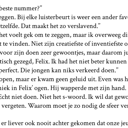
t beste nummer?’’
ggen. Bij elke luisterbeurt is weer een ander favo
etzelfde. Dat maakt het zo verslavend.’’
 het voelt gek om te zeggen, maar ik overweeg dit
 te vinden. Niet zijn creatiefste of inventiefste o
s voor zijn doen zeer gewoontjes, maar daarom juis
stisch gezegd, Felix. Ik had het niet beter kunnen 
perfect. Die jongen kan niks verkeerd doen.’’
pen, maar er kwam geen geluid uit. Even was het
aniek in Felix’ ogen. Hij wapperde met zijn hand.
 Echt niet doen. Niet het s-woord. Ik wil dat gew
 vergeten. Waarom moet je zo nodig de sfeer ver
 er liever ook nooit achter gekomen dat onze je