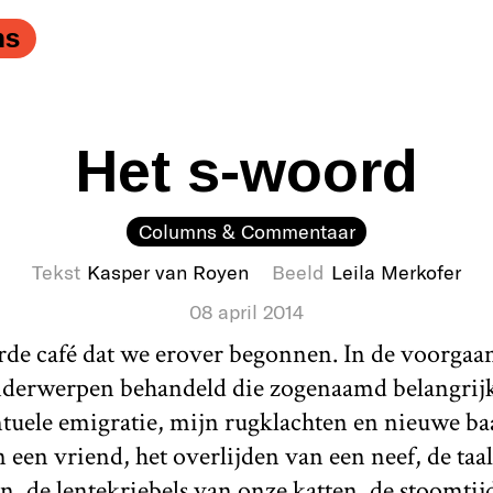
ns
Het s-woord
Columns & Commentaar
Tekst
Kasper van Royen
Beeld
Leila Merkofer
08 april 2014
erde café dat we erover begonnen. In de voorga
 onderwerpen behandeld die zogenaamd belangrijk
tuele emigratie, mijn rugklachten en nieuwe ba
 een vriend, het overlijden van een neef, de ta
, de lentekriebels van onze katten, de stoomtij