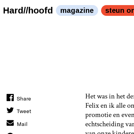
Hard//hoofd
magazine
steun o
Het was in het d
Share
Felix en ik alle
Tweet
promotie en even
echtscheiding van
Mail
van onze kinderen