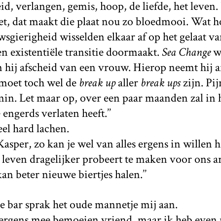
d, verlangen, gemis, hoop, de liefde, het leven.
et, dat maakt die plaat nou zo bloedmooi. Wat hoo
sgierigheid wisselden elkaar af op het gelaat v
een existentiële transitie doormaakt.
Sea Change
wa
 hij afscheid van een vrouw. Hierop neemt hij a
 moet toch wel de
break up
aller
break ups
zijn. Pij
in. Let maar op, over een paar maanden zal in 
engerds verlaten heeft.’’
el hard lachen.
Kasper, zo kan je wel van alles ergens in willen h
het leven dragelijker probeert te maken voor ons 
an beter nieuwe biertjes halen.’’
 bar sprak het oude mannetje mij aan.
 nergens mee bemoeien vriend, maar ik heb even 