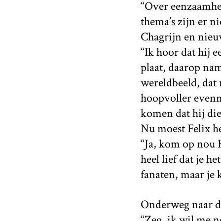
‘‘Over eenzaamhei
thema’s zijn er ni
Chagrijn en nieuw
‘‘Ik hoor dat hij 
plaat, daarop nam
wereldbeeld, dat
hoopvoller evenm
komen dat hij die 
Nu moest Felix he
‘‘Ja, kom op nou 
heel lief dat je 
fanaten, maar je k
Onderweg naar de
‘‘Zeg, ik wil me