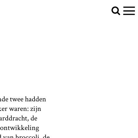
ande twee hadden
er waren: zijn
arddracht, de
alontwikkeling
d van broccoli, de