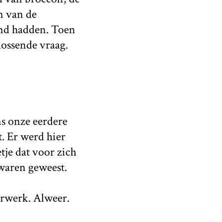
n van de
emd hadden. Toen
rlossende vraag.
ns onze eerdere
. Er werd hier
je dat voor zich
 waren geweest.
erwerk. Alweer.