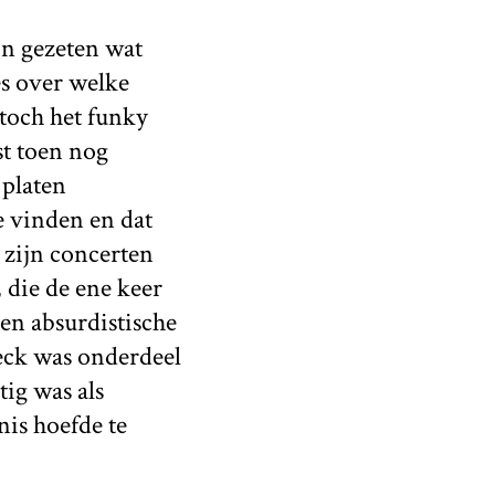
jn gezeten wat
es over welke
 toch het funky
st toen nog
 platen
te vinden en dat
 zijn concerten
 die de ene keer
een absurdistische
eck was onderdeel
ig was als
nis hoefde te