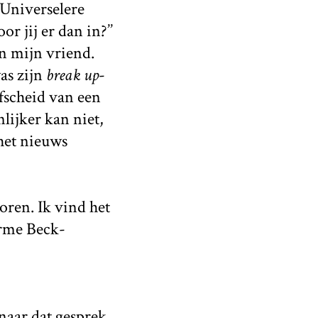
 Universelere
r jij er dan in?’’
an mijn vriend.
s zijn
break up
-
fscheid van een
nlijker kan niet,
het nieuws
oren. Ik vind het
arme Beck-
naar dat gesprek