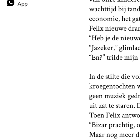
App
wachttijd bij tan
economie, het ga
Felix nieuwe drank
‘‘Heb je de nieuw
‘‘Jazeker,’’ glimla
‘‘En?’’ trilde mijn
In de stilte die 
kroegentochten w
geen muziek gedr
uit zat te staren
Toen Felix antwoo
‘‘Bizar prachtig
Maar nog meer dan