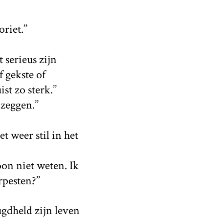
riet.’’
 serieus zijn
f gekste of
t zo sterk.’’
zeggen.’’
 weer stil in het
oon niet weten. Ik
pesten?’’
ugdheld zijn leven