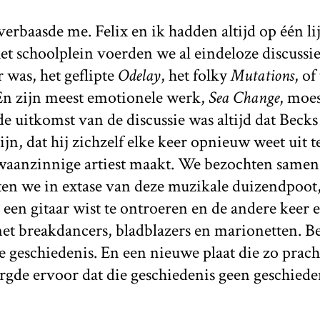
erbaasde me. Felix en ik hadden altijd op één li
et schoolplein voerden we al eindeloze discussi
r was, het geflipte
Odelay
, het folky
Mutations
, of
En zijn meest emotionele werk,
Sea Change
, moe
 uitkomst van de discussie was altijd dat Becks
ijn, dat hij zichzelf elke keer opnieuw weet uit 
 waanzinnige artiest maakt. We bezochten samen
ten we in extase van deze muzikale duizendpoot,
t een gitaar wist te ontroeren en de andere keer 
t breakdancers, bladblazers en marionetten. B
 geschiedenis. En een nieuwe plaat die zo pracht
orgde ervoor dat die geschiedenis geen geschiede