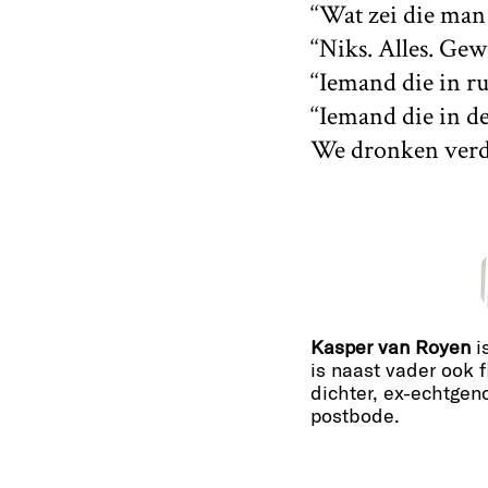
‘‘Wat zei die man 
‘‘Niks. Alles. Gew
‘‘Iemand die in r
‘‘Iemand die in de
We dronken verde
Kasper van Royen
i
is naast vader ook f
dichter, ex-echtgeno
postbode.