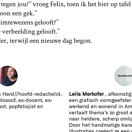
tegen jou?’’ vroeg Felix, toen ik het bier op tafel 
oon een gek.’’
uimtewezens gelooft?’’
 verbeelding gelooft.’’
r, terwijl een nieuwe dag begon.
s Hard//hoofd-redactielid,
Leila Merkofer
, afkomstig 
ilosoof, ex-docent, ex-
een grafisch vormgeefster 
ot, popfetisjist en
werkend en wonend in Am
vertaalt thema’s zo groot 
naar heldere, scherp omlij
Door het handmatige kara
illustraties creëert ze een