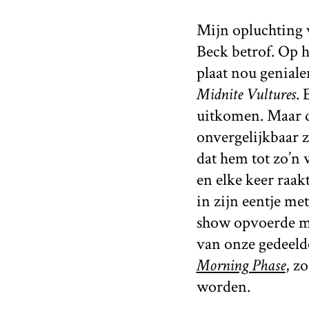
Mijn opluchting v
Beck betrof. Op h
plaat nou geniale
Midnite Vultures
. 
uitkomen. Maar de
onvergelijkbaar z
dat hem tot zo’n
en elke keer raak
in zijn eentje me
show opvoerde me
van onze gedeelde
Morning Phase
, z
worden.