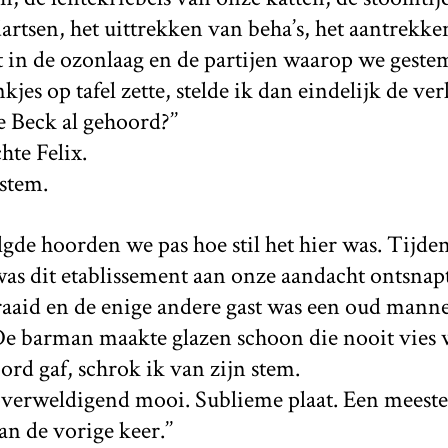
dartsen, het uittrekken van beha’s, het aantrekke
t in de ozonlaag en de partijen waarop we gest
jes op tafel zette, stelde ik dan eindelijk de ve
e Beck al gehoord?’’
chte Felix.
 stem.
volgde hoorden we pas hoe stil het hier was. Tijde
as dit etablissement aan onze aandacht ontsnapt
aaid en de enige andere gast was een oud mannet
. De barman maakte glazen schoon die nooit vies
rd gaf, schrok ik van zijn stem.
, overweldigend mooi. Sublieme plaat. Een meest
 de vorige keer.’’