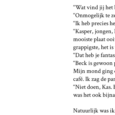
‘‘Wat vind jij he
‘‘Onmogelijk te ze
‘‘Ik heb precies h
‘‘Kasper, jongen,
mooiste plaat ooit
grappigste, het i
‘‘Dat heb je fanta
‘‘Beck is gewoon 
Mijn mond ging o
café. Ik zag de p
‘‘Niet doen, Kas.
was het ook bijna
Natuurlijk was ik