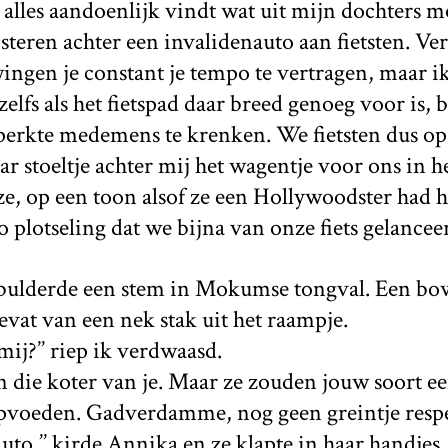
 alles aandoenlijk vindt wat uit mijn dochters 
steren achter een invalidenauto aan fietsten. V
wingen je constant je tempo te vertragen, maar ik
zelfs als het fietspad daar breed genoeg voor is, 
rkte medemens te krenken. We fietsten dus op e
r stoeltje achter mij het wagentje voor ons in he
p ze, op een toon alsof ze een Hollywoodster had 
 plotseling dat we bijna van onze fiets gelance
’’ bulderde een stem in Mokumse tongval. Een bo
evat van een nek stak uit het raampje.
mij?’’ riep ik verdwaasd.
gen die koter van je. Maar ze zouden jouw soort 
opvoeden. Gadverdamme, nog geen greintje respec
uto,’’ kirde Annika en ze klapte in haar handjes, 