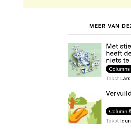
MEER VAN DE
Met sti
heeft d
niets t
Columns
Tekst
Lars
Vervuild
Column &
Tekst
Idu