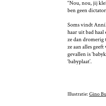
‘‘Nou, nou, jij kl
ben geen dictator,
Soms vindt Annika
haar uit bad haal
ze dan dromerig t
ze aan alles geeft
gevallen is ‘baby
‘babyplaat’.
Illustratie:
Gino Bu