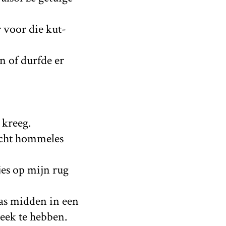
r voor die kut-
n of durfde er
 kreeg.
echt hommeles
tjes op mijn rug
was midden in een
leek te hebben.