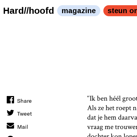
Hard//hoofd
magazine
steun o
‘‘Ik ben héél groo
Share
Als ze het roept n
Tweet
dat je hem daarva
vraag me trouwen
Mail
dochter kon lopen