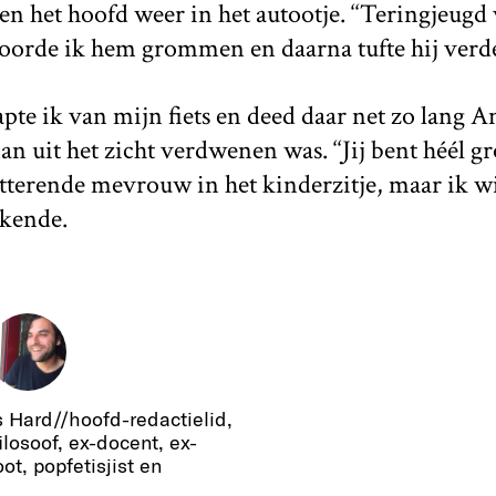
 het hoofd weer in het autootje. ‘‘Teringjeugd
hoorde ik hem grommen en daarna tufte hij verd
tapte ik van mijn fiets en deed daar net zo lang 
man uit het zicht verdwenen was. ‘‘Jij bent héél 
tterende mevrouw in het kinderzitje, maar ik wi
ekende.
s Hard//hoofd-redactielid,
ilosoof, ex-docent, ex-
ot, popfetisjist en