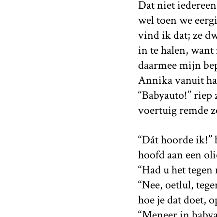
Dat niet iedereen
wel toen we eergi
vind ik dat; ze d
in te halen, want 
daarmee mijn bepe
Annika vanuit haa
‘‘Babyauto!’’ rie
voertuig remde zo
‘‘Dát hoorde ik!
hoofd aan een oli
‘‘Had u het tegen 
‘‘Nee, oetlul, te
hoe je dat doet, 
‘‘Meneer in babya