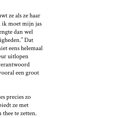
uwt ze als ze haar
en ik moet mijn jas
lengte dan wel
igheden.’’ Dat
niet eens helemaal
eur uitlopen
nverantwoord
vooral een groot
es precies zo
ebiedt ze met
thee te zetten.