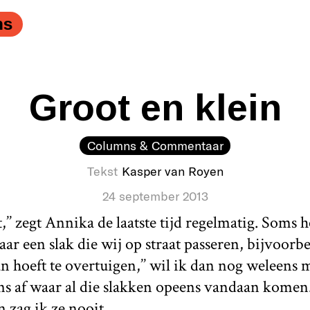
ns
Groot en klein
Columns & Commentaar
Tekst
Kasper van Royen
24 september 2013
t,’’ zegt Annika de laatste tijd regelmatig. Soms h
aar een slak die wij op straat passeren, bijvoorbee
n hoeft te overtuigen,’’ wil ik dan nog weleens 
s af waar al die slakken opeens vandaan komen
 zag ik ze nooit.