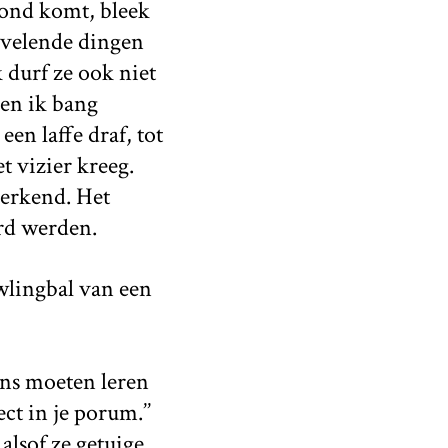
mond komt, bleek
ervelende dingen
 durf ze ook niet
ben ik bang
en laffe draf, tot
t vizier kreeg.
herkend. Het
erd werden.
wlingbal van een
eens moeten leren
t in je porum.’’
alsof ze getuige