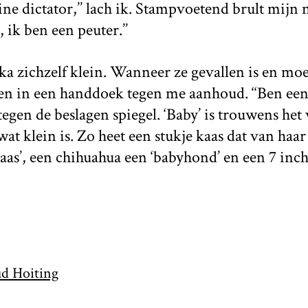
eine dictator,’’ lach ik. Stampvoetend brult mijn n
 ik ben een peuter.’’
 zichzelf klein. Wanneer ze gevallen is en moet 
 en in een handdoek tegen me aanhoud. ‘‘Ben een b
egen de beslagen spiegel. ‘Baby’ is trouwens het
 wat klein is. Zo heet een stukje kaas dat van ha
kaas’, een chihuahua een ‘babyhond’ en een 7 inch
d Hoiting