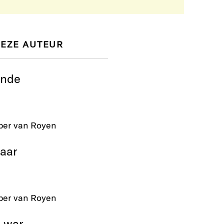
DEZE AUTEUR
inde
per van Royen
raar
per van Royen
 war