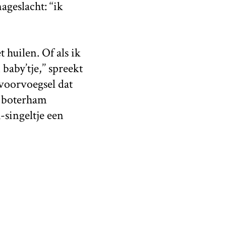
ageslacht: ‘‘ik
huilen. Of als ik
aby’tje,’’ spreekt
 voorvoegsel dat
ar boterham
-singeltje een