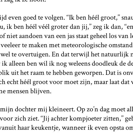
ijd even goed te volgen. ‘‘Ik ben héél groot,’’ sna
u, ik ben héél véél groter dan jij,’’ zeg ik dan, ‘‘
of niet aandoen van een jas staat geheel los van 
ft veeleer te maken met meteorologische omstand
 wel te overtuigen. En dat terwijl het natuurlijk 
ik alleen ben wil ik nog weleens doodleuk de d
 blik uit het raam te hebben geworpen. Dat is o
ch echt héél groot voor moet zijn, maar laat dat 
ne mensen blijven.
 mijn dochter mij kleineert. Op zo’n dag moet all
 voor zich ziet. ‘‘Jij achter kompjoeter zitten,’’ g
anuit haar keukentje, wanneer ik even opsta om 