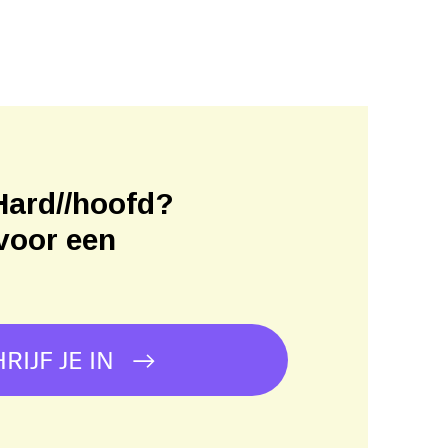
Hard//hoofd?
voor een
!
RIJF JE IN