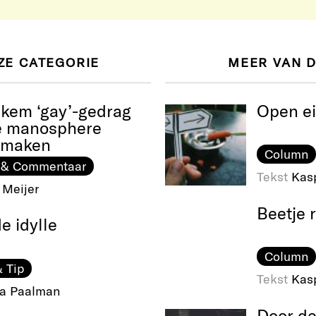
ZE CATEGORIE
MEER VAN 
ekem ‘gay’-gedrag
Open e
e manosphere
e maken
Column
 & Commentaar
Tekst
Kas
 Meijer
Beetje 
e idylle
Column
 Tip
Tekst
Kas
na Paalman
Door de