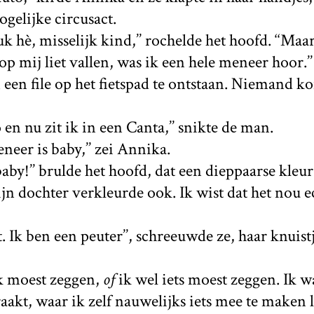
gelijke circusact.
leuk hè, misselijk kind,’’ rochelde het hoofd. ‘‘Maa
 op mij liet vallen, was ik een hele meneer hoor.’’
een file op het fietspad te ontstaan. Niemand ko
 en nu zit ik in een Canta,’’ snikte de man.
neer is baby,’’ zei Annika.
 baby!’’ brulde het hoofd, dat een dieppaarse kleur
jn dochter verkleurde ook. Ik wist dat het nou 
t. Ik ben een peuter’’, schreeuwde ze, haar knuis
ik moest zeggen,
of
ik wel iets moest zeggen. Ik 
raakt, waar ik zelf nauwelijks iets mee te maken 