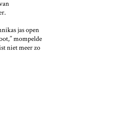
 van
er.
Annikas jas open
groot,’’ mompelde
st niet meer zo