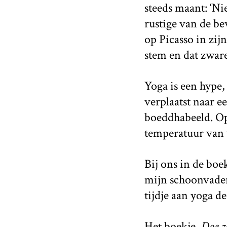
steeds maant: ‘Ni
rustige van de be
op Picasso in zij
stem en dat zware
Yoga is een hype,
verplaatst naar 
boeddhabeeld. Op 
temperatuur van v
Bij ons in de boe
mijn schoonvader,
tijdje aan yoga de
Het boekje,
Doe z