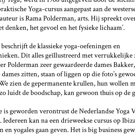
raktische Yoga-cursus aangepast aan de westerse
 auteur is Rama Polderman, arts. Hij spreekt ove
t denken, het gevoel en het fysieke lichaam’.
eschrijft de klassieke yoga-oefeningen en
eken. Dit alles geïllustreerd met verrukkelijke 
ter Polderman zeer gewaardeerde dames Bakker
dames zitten, staan of liggen op die foto’s gewo
We zien de gepermanente krullen, hun wollen ma
, zo luidt de boodschap, kan gewoon thuis op de 
e is geworden verontrust de Nederlandse Yoga Ve
. Iedereen kan na een drieweekse cursus op Ibiz
n en yogales gaan geven. Het is big business ge