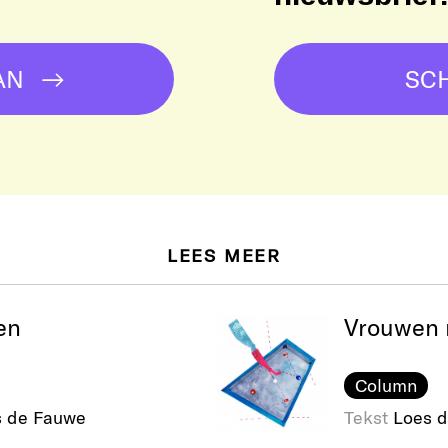
AN
SCH
LEES MEER
en
Vrouwen 
Column
 de Fauwe
Tekst
Loes d