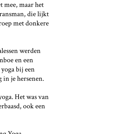
iet mee, maar het
ransman, die lijkt
 groep met donkere
galessen werden
amboe en een
 yoga bij een
 in je hersenen.
 yoga. Het was van
verbaasd, ook een
ing Yoga