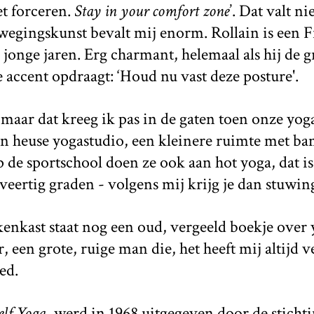
et forceren.
Stay in your comfort zone
’. Dat valt n
wegingskunst bevalt mij enorm. Rollain is een F
n jonge jaren. Erg charmant, helemaal als hij de
 accent opdraagt: ‘Houd nu vast deze posture'.
 maar dat kreeg ik pas in de gaten toen onze yo
een heuse yogastudio, een kleinere ruimte met b
de sportschool doen ze ook aan hot yoga, dat is
eertig graden - volgens mij krijg je dan stuwing
kenkast staat nog een oud, vergeeld boekje over
 een grote, ruige man die, het heeft mij altijd 
ed.
elf Yoga
, werd in 1968 uitgegeven door de sticht