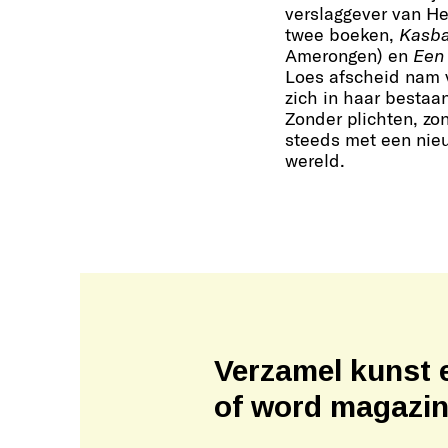
verslaggever van He
twee boeken,
Kasba
Amerongen) en
Een 
Loes afscheid nam v
zich in haar bestaa
Zonder plichten, zo
steeds met een nieu
wereld.
Verzamel kunst 
of word magazi