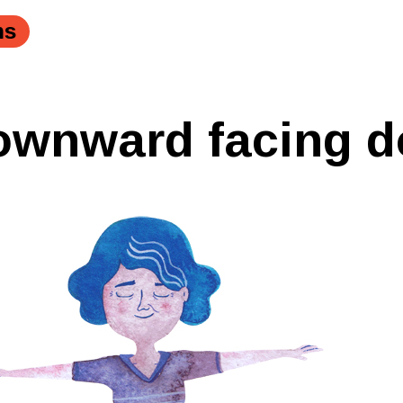
ns
ownward facing d