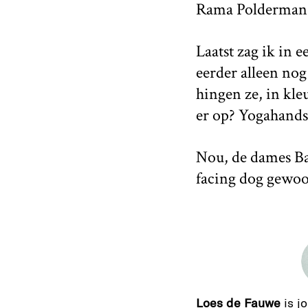
Rama Polderman d
Laatst zag ik in 
eerder alleen no
hingen ze, in kle
er op? Yogahand
Nou, de dames B
facing dog gewoo
Loes de Fauwe
is jo