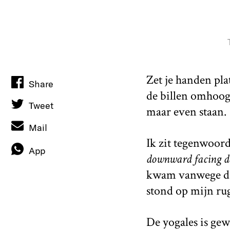
Zet je handen plat
Share
de billen omhoog.
Tweet
maar even staan.
Mail
Ik zit tegenwoord
App
downward facing d
kwam vanwege dui
stond op mijn rug
De yogales is gew