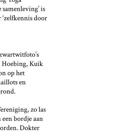
 samenleving’ is
r ‘zelfkennis door
zwartwitfoto’s
, Hoebing, Kuik
on op het
illots en
grond.
reniging, zo las
a een bordje aan
worden. Dokter