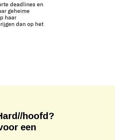
korte deadlines en
aar geheime
op haar
rijgen dan op het
Hard//hoofd?
voor een
!