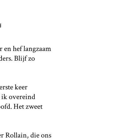
d
aar en hef langzaam
rs. Blijf zo
erste keer
 ik overeind
ofd. Het zweet
r Rollain, die ons