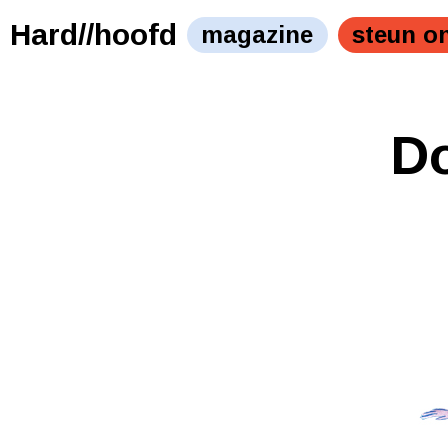
Hard//hoofd
magazine
steun o
D