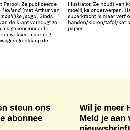
t Parool. Ze publiceerde
illustrator. Ze houdt van 
 Holland
(met Arthur van
moeilijke onderwerpen. H
moeilijke jeugd
. Sinds
superkracht is meer verf 
an de krant verheugt ze
handen/kleren/tafel/kat k
n als gepensioneerde.
papier.
nder wekker, maar nog
wsgierige blik op de
en steun ons
Wil je meer 
ne abonnee
Meld je aan 
nieuwsbrief