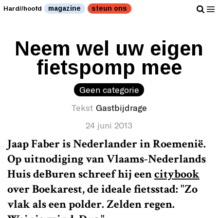
magazine
steun ons
Hard//hoofd
Neem wel uw eigen
fietspomp mee
Geen categorie
Tekst
Gastbijdrage
24 juni 2013
Jaap Faber is Nederlander in Roemenië.
Op uitnodiging van Vlaams-Nederlands
Huis deBuren schreef hij een
citybook
over Boekarest, de ideale fietsstad: "Zo
vlak als een polder. Zelden regen.