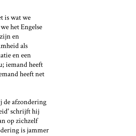
t is wat we
 we het Engelse
-zijn en
amheid als
uatie en een
du; iemand heeft
iemand heeft net
j de afzondering
d' schrijft hij
an op zichzelf
ondering is jammer