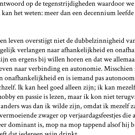
antwoord op de tegenstrijdigheden waardoor w
k kan het weten: meer dan een decennium leefde 
n leven overstijgt niet de dubbelzinnigheid va
egelijk verlangen naar afhankelijkheid en onafha
ijn en ergens bij willen horen en dat we allema
reven naar verbinding en autonomie. Misschien z
n onafhankelijkheid en is iemand pas autonoom 
hzelf. Ik kan heel goed alleen zijn; ik kan mezel
bby en passie is lezen, maar ik kon niet terugv
anders was dan ik wilde zijn, omdat ik mezelf z
e vermoeiende zwager op verjaardagsfeestjes die a
er dominant is, mop na mop tappend alsof hij bi
ft dat iedereen wijn drinkt.