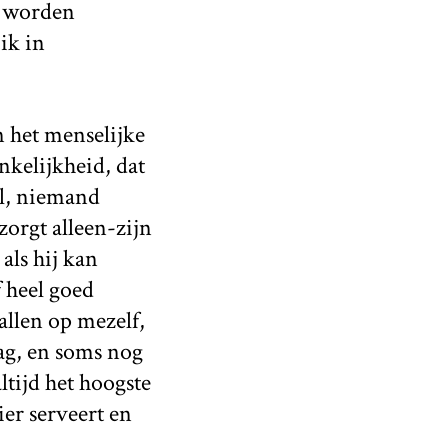
e worden
ik in
n het menselijke
nkelijkheid, dat
al, niemand
orgt alleen-zijn
als hij kan
f heel goed
allen op mezelf,
ag, en soms nog
ltijd het hoogste
er serveert en