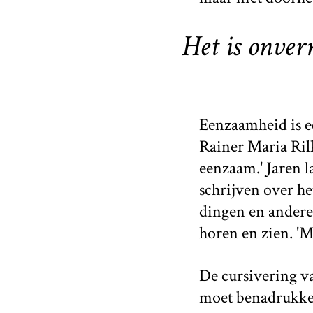
Het is onver
Eenzaamheid is ee
Rainer Maria Ril
eenzaam.' Jaren l
schrijven over he
dingen en ander
horen en zien. '
De cursivering va
moet benadrukken