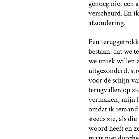
genoeg niet een 
verscheurd. En i
afzondering.
Een teruggetrokke
bestaan: dat we t
we uniek willen z
uitgezonderd, st
voor de schijn va
terugvallen op zic
vermaken, mijn ho
omdat ik iemand 
steeds zie, als di
woord heeft en ze
maar niet doorhee