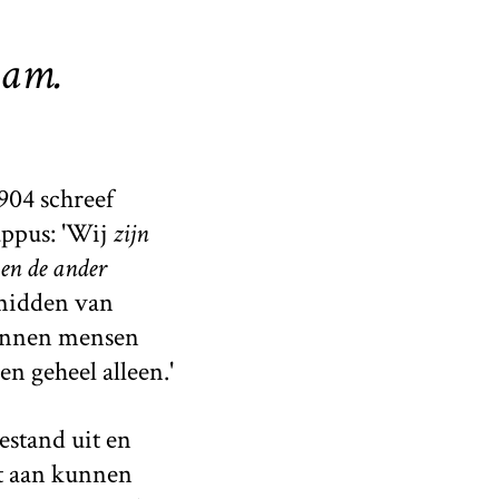
aam.
904 schreef
appus: 'Wij
zijn
 en de ander
 midden van
kunnen mensen
en geheel alleen.'
estand uit en
et aan kunnen