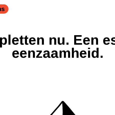
ns
opletten nu. Een e
eenzaamheid.