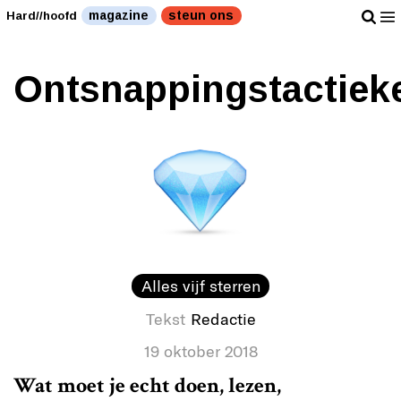
magazine
steun ons
Hard//hoofd
Ontsnappingstactiek
Alles vijf sterren
Tekst
Redactie
19 oktober 2018
Wat moet je echt doen, lezen,