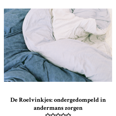
De Roelvinkjes: ondergedompeld in
andermans zorgen
✩✩✩✩✩