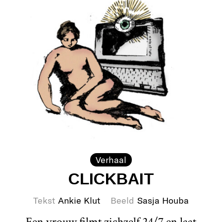
Verhaal
CLICKBAIT
Tekst
Ankie Klut
Beeld
Sasja Houba
Een vrouw filmt zichzelf 24/7 en laat