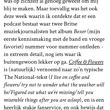
was op zichzelf al genoeg geweest om mij
blij te maken. Maar toevallig was het ook
deze week waarin ik ontdekte dat er een
podcast bestaat waar twee Britse
muziekjournalisten het album
Boxer
(mijn
eerste kennismaking met de band en vroege
favoriet) nummer voor nummer ontleden -
in extreem detail, nog iets waar ik
buitengewoon lekker op ga.
Coffee & Flowers
is (natuurlijk) vernoemd naar zo’n typische
The National-tekst (
I live on coffee and
flowers/try not to wonder what the weather will
be/Figured out what we’re missing/tell you
miserable things after you are asleep
), en is een
heerlijk stukje fanservice, en ook bewijs dat