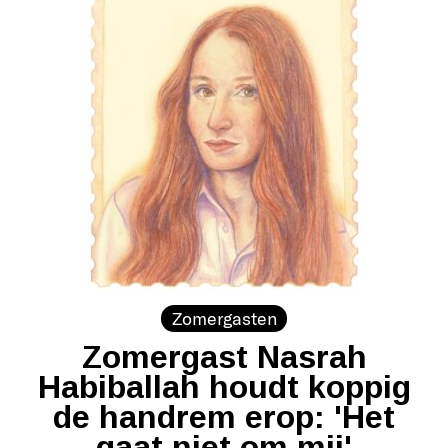
Zomergasten
Zomergast Nasrah
Habiballah houdt koppig
de handrem erop: 'Het
gaat niet om mij'