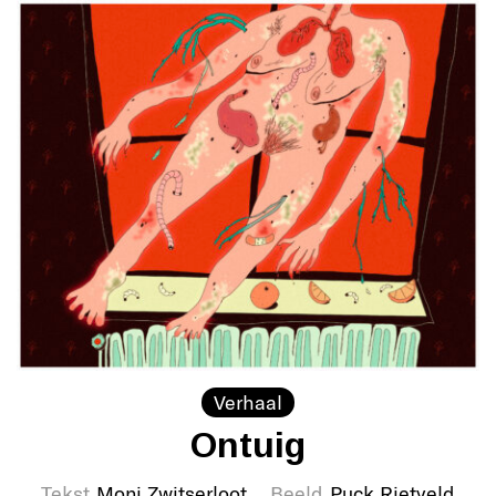
Verhaal
Ontuig
Tekst
Moni Zwitserloot
Beeld
Puck Rietveld