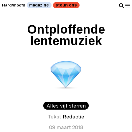
magazine
steun ons
Hard//hoofd
Ontploffende
lentemuziek
Alles vijf sterren
Tekst
Redactie
09 maart 2018