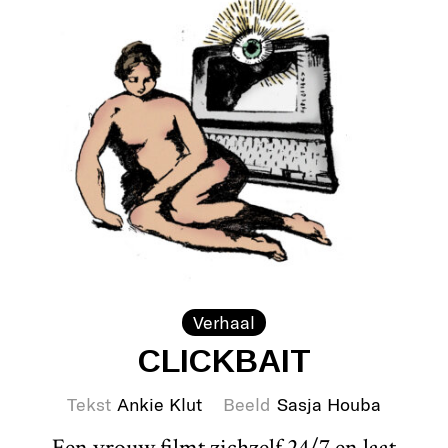
Verhaal
CLICKBAIT
Tekst
Ankie Klut
Beeld
Sasja Houba
Een vrouw filmt zichzelf 24/7 en laat