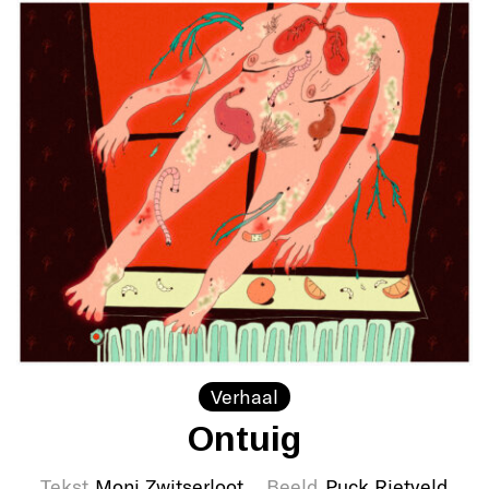
Verhaal
Ontuig
Tekst
Moni Zwitserloot
Beeld
Puck Rietveld