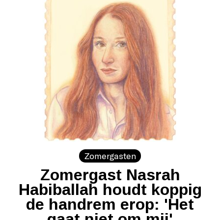
Zomergasten
Zomergast Nasrah
Habiballah houdt koppig
de handrem erop: 'Het
gaat niet om mij'